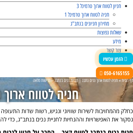
חניון לטווח ארוך טרמינל 3
חניה לטווח ארוך טרמינל 1
מחירון חניונים בנתב"ג
שאלות נפוצות
מידע
צור קשר
הזמן עכשיו
050-6165155
דף הבית
»
חניה לטווח ארוך נכים נתבג | חניית נכים בנתבג – נגישות מלאה
חניה לטווח ארוך 
כחלק מהמחויבות לשירות שוויוני ונגיש, רשות שדות התעופה 
נסקור את האפשרויות וההנחיות לחניית נכים בנתב"ג, כדי להב
חנית נכים בנתבג לטווח קצר – הסבר על חניון לנכים