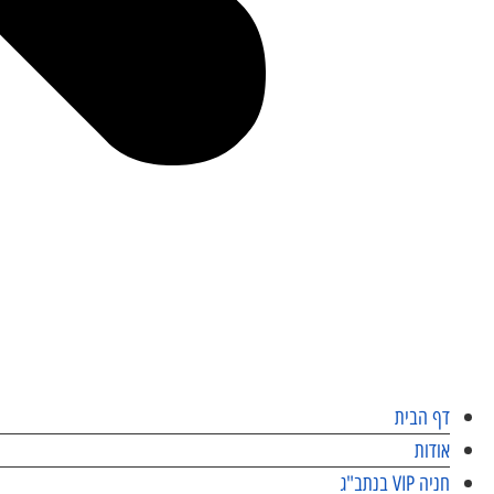
דף הבית
אודות
חניה VIP בנתב"ג