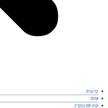
דף הבית
אודות
חניה VIP בנתב"ג