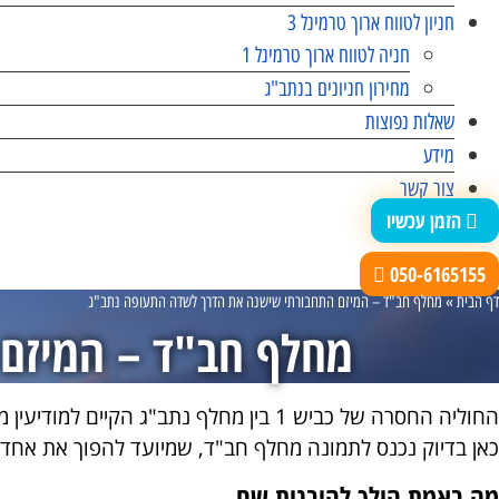
חניון לטווח ארוך טרמינל 3
חניה לטווח ארוך טרמינל 1
מחירון חניונים בנתב"ג
שאלות נפוצות
מידע
צור קשר
הזמן עכשיו
050-6165155
דף הבית
»
מחלף חב"ד – המיזם התחבורתי שישנה את הדרך לשדה התעופה נתב"ג
מחלף חב"ד – המיזם
כאן בדיוק נכנס לתמונה מחלף חב"ד, שמיועד להפוך את אחד
מה באמת הולך להיבנות שם