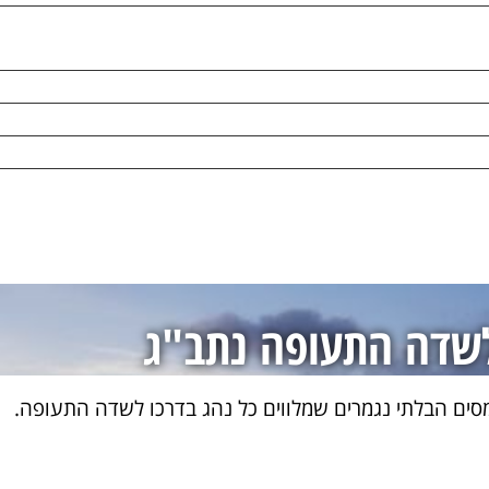
שדה התעופה נתב"ג
יש 1 בין מחלף נתב"ג הקיים למודיעין מסתתרת אחת מנקודות החולשה המרכזיות של כביש 1 – העומסים הבלתי נגמרים שמלווים כל נהג בדרכו לשדה התעופה.